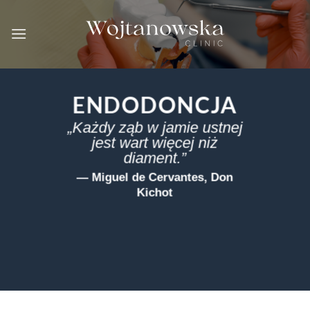
Skip
to
content
ENDODONCJA
„Każdy ząb w jamie ustnej
jest wart więcej niż
diament.”
— Miguel de Cervantes, Don
Kichot